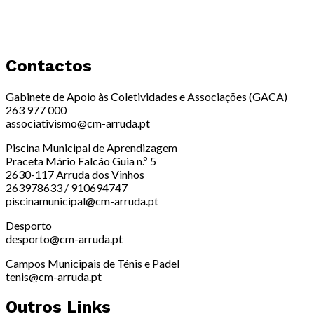
Contactos
Gabinete de Apoio às Coletividades e Associações (GACA)
263 977 000
associativismo@cm-arruda.pt
Piscina Municipal de Aprendizagem
Praceta Mário Falcão Guia n.º 5
2630-117 Arruda dos Vinhos
263978633 / 910694747
piscinamunicipal@cm-arruda.pt
Desporto
desporto@cm-arruda.pt
Campos Municipais de Ténis e Padel
tenis@cm-arruda.pt
Outros Links