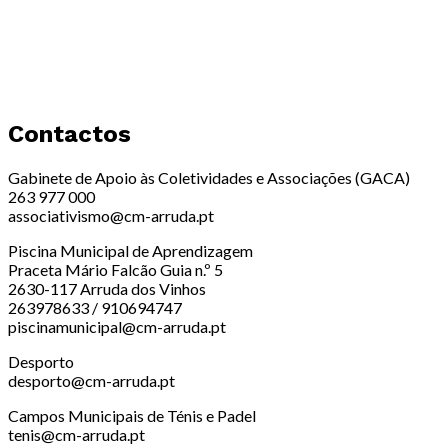
Contactos
Gabinete de Apoio às Coletividades e Associações (GACA)
263 977 000
associativismo@cm-arruda.pt
Piscina Municipal de Aprendizagem
Praceta Mário Falcão Guia n.º 5
2630-117 Arruda dos Vinhos
263978633 / 910694747
piscinamunicipal@cm-arruda.pt
Desporto
desporto@cm-arruda.pt
Campos Municipais de Ténis e Padel
tenis@cm-arruda.pt