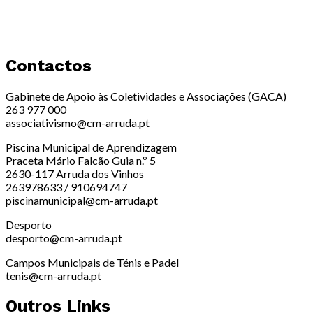
Contactos
Gabinete de Apoio às Coletividades e Associações (GACA)
263 977 000
associativismo@cm-arruda.pt
Piscina Municipal de Aprendizagem
Praceta Mário Falcão Guia n.º 5
2630-117 Arruda dos Vinhos
263978633 / 910694747
piscinamunicipal@cm-arruda.pt
Desporto
desporto@cm-arruda.pt
Campos Municipais de Ténis e Padel
tenis@cm-arruda.pt
Outros Links