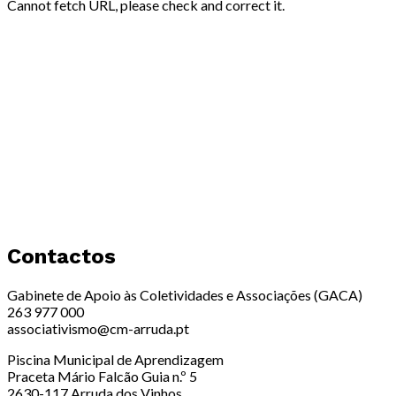
Cannot fetch URL, please check and correct it.
Contactos
Gabinete de Apoio às Coletividades e Associações (GACA)
263 977 000
associativismo@cm-arruda.pt
Piscina Municipal de Aprendizagem
Praceta Mário Falcão Guia n.º 5
2630-117 Arruda dos Vinhos