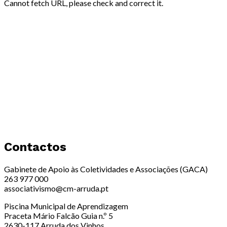
Cannot fetch URL, please check and correct it.
Contactos
Gabinete de Apoio às Coletividades e Associações (GACA)
263 977 000
associativismo@cm-arruda.pt
Piscina Municipal de Aprendizagem
Praceta Mário Falcão Guia n.º 5
2630-117 Arruda dos Vinhos