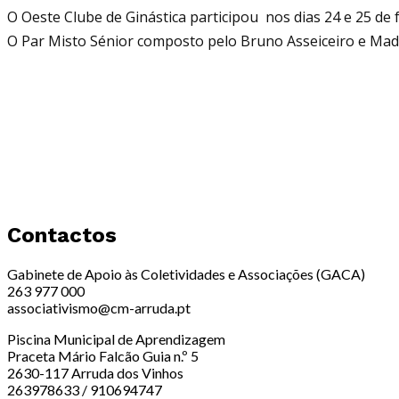
O Oeste Clube de Ginástica participou nos dias 24 e 25
de 
O Par Misto Sénior composto pelo Bruno Asseiceiro e Mada
Contactos
Gabinete de Apoio às Coletividades e Associações (GACA)
263 977 000
associativismo@cm-arruda.pt
Piscina Municipal de Aprendizagem
Praceta Mário Falcão Guia n.º 5
2630-117 Arruda dos Vinhos
263978633 / 910694747