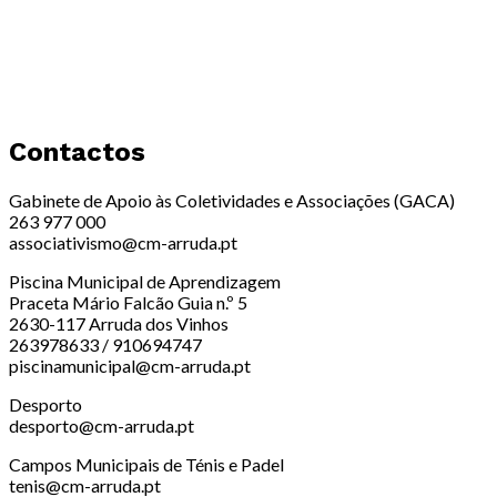
Contactos
Gabinete de Apoio às Coletividades e Associações (GACA)
263 977 000
associativismo@cm-arruda.pt
Piscina Municipal de Aprendizagem
Praceta Mário Falcão Guia n.º 5
2630-117 Arruda dos Vinhos
263978633 / 910694747
piscinamunicipal@cm-arruda.pt
Desporto
desporto@cm-arruda.pt
Campos Municipais de Ténis e Padel
tenis@cm-arruda.pt