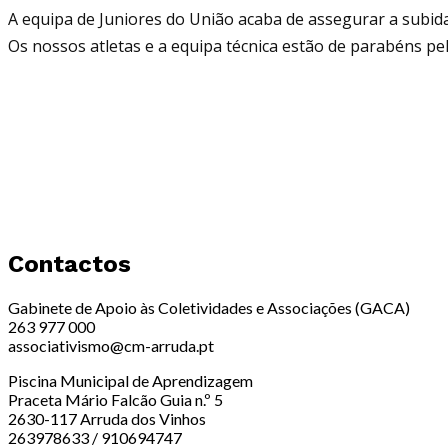
A equipa de Juniores do União acaba de assegurar a subida 
Os nossos atletas e a equipa técnica estão de parabéns pel
Contactos
Gabinete de Apoio às Coletividades e Associações (GACA)
263 977 000
associativismo@cm-arruda.pt
Piscina Municipal de Aprendizagem
Praceta Mário Falcão Guia n.º 5
2630-117 Arruda dos Vinhos
263978633 / 910694747