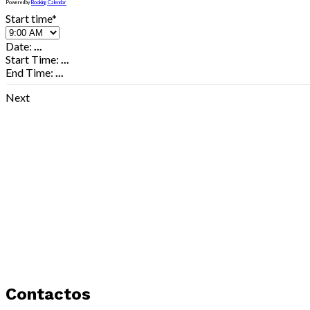
Powered by
Booking Calendar
Start time*
Date:
...
Start Time:
...
End Time:
...
Next
Contactos