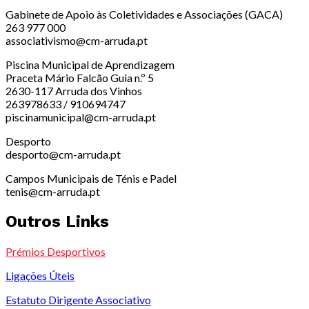
Gabinete de Apoio às Coletividades e Associações (GACA)
263 977 000
associativismo@cm-arruda.pt
Piscina Municipal de Aprendizagem
Praceta Mário Falcão Guia n.º 5
2630-117 Arruda dos Vinhos
263978633 / 910694747
piscinamunicipal@cm-arruda.pt
Desporto
desporto@cm-arruda.pt
Campos Municipais de Ténis e Padel
tenis@cm-arruda.pt
Outros Links
Prémios Desportivos
Ligações Úteis
Estatuto Dirigente Associativo