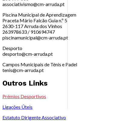
associativismo@cm-arruda.pt
Piscina Municipal de Aprendizagem
Praceta Mário Falcão Guia n.º 5
2630-117 Arruda dos Vinhos
263978633 / 910694747
piscinamunicipal@cm-arruda.pt
Desporto
desporto@cm-arruda.pt
Campos Municipais de Ténis e Padel
tenis@cm-arruda.pt
Outros Links
Prémios Desportivos
Ligações Úteis
Estatuto Dirigente Associativo