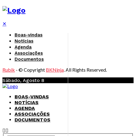
✕
Boas-vindas
Notícias
Agenda
Associações
Documentos
Rubik
- © Copyright
BKNinja
. All Rights Reserved.
Sábado, Agosto 8
BOAS-VINDAS
NOTÍCIAS
AGENDA
ASSOCIAÇÕES
DOCUMENTOS