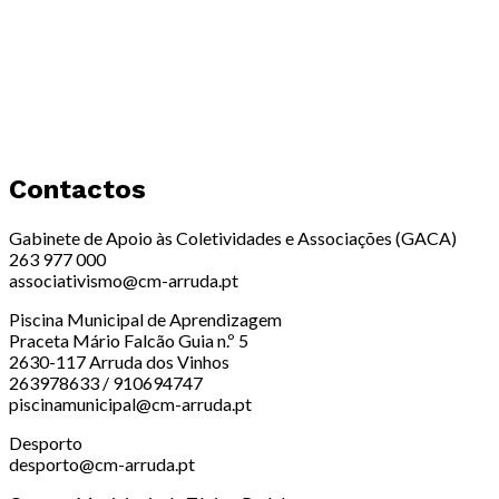
Contactos
Gabinete de Apoio às Coletividades e Associações (GACA)
263 977 000
associativismo@cm-arruda.pt
Piscina Municipal de Aprendizagem
Praceta Mário Falcão Guia n.º 5
2630-117 Arruda dos Vinhos
263978633 / 910694747
piscinamunicipal@cm-arruda.pt
Desporto
desporto@cm-arruda.pt