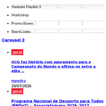
Youtube Playlist 3
Mailchimp
Promo Boxes
ShortCodes
Carousel 2
geral
OCG faz história com apuramento para o
Campeonato do Mundo e afirma-se entre a
elite ...
mpedro
20/07/2026
geral
𝗣𝗿𝗼𝗴𝗿𝗮𝗺𝗮 𝗡𝗮𝗰𝗶𝗼𝗻𝗮𝗹 𝗱𝗲 𝗗𝗲𝘀𝗽𝗼𝗿𝘁𝗼 𝗽𝗮𝗿𝗮 𝗧𝗼𝗱𝗼𝘀
(𝗣𝗡𝗗𝗽𝗧) – 𝗔𝘀𝘀𝗼𝗰𝗶𝗮𝘁𝗶𝘃𝗶𝘀𝗺𝗼 𝟮𝟬𝟮𝟲-𝟮𝟬𝟮𝟳