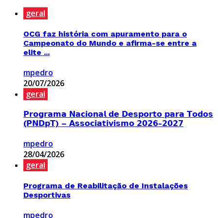
geral
OCG faz história com apuramento para o
Campeonato do Mundo e afirma-se entre a
elite ...
mpedro
20/07/2026
geral
𝗣𝗿𝗼𝗴𝗿𝗮𝗺𝗮 𝗡𝗮𝗰𝗶𝗼𝗻𝗮𝗹 𝗱𝗲 𝗗𝗲𝘀𝗽𝗼𝗿𝘁𝗼 𝗽𝗮𝗿𝗮 𝗧𝗼𝗱𝗼𝘀
(𝗣𝗡𝗗𝗽𝗧) – 𝗔𝘀𝘀𝗼𝗰𝗶𝗮𝘁𝗶𝘃𝗶𝘀𝗺𝗼 𝟮𝟬𝟮𝟲-𝟮𝟬𝟮𝟳
mpedro
28/04/2026
geral
Programa de Reabilitação de Instalações
Desportivas
mpedro