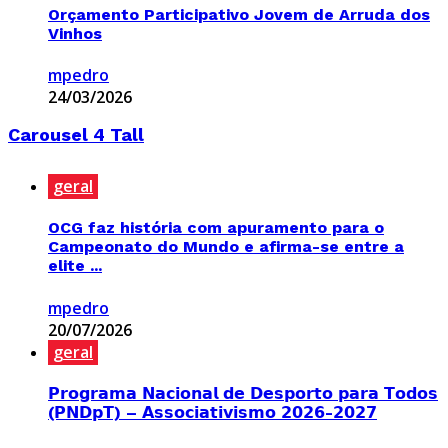
Orçamento Participativo Jovem de Arruda dos
Vinhos
mpedro
24/03/2026
Carousel 4 Tall
geral
OCG faz história com apuramento para o
Campeonato do Mundo e afirma-se entre a
elite ...
mpedro
20/07/2026
geral
𝗣𝗿𝗼𝗴𝗿𝗮𝗺𝗮 𝗡𝗮𝗰𝗶𝗼𝗻𝗮𝗹 𝗱𝗲 𝗗𝗲𝘀𝗽𝗼𝗿𝘁𝗼 𝗽𝗮𝗿𝗮 𝗧𝗼𝗱𝗼𝘀
(𝗣𝗡𝗗𝗽𝗧) – 𝗔𝘀𝘀𝗼𝗰𝗶𝗮𝘁𝗶𝘃𝗶𝘀𝗺𝗼 𝟮𝟬𝟮𝟲-𝟮𝟬𝟮𝟳