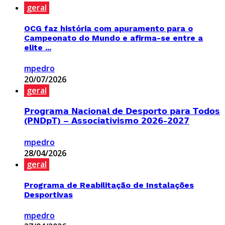
geral
OCG faz história com apuramento para o
Campeonato do Mundo e afirma-se entre a
elite ...
mpedro
20/07/2026
geral
𝗣𝗿𝗼𝗴𝗿𝗮𝗺𝗮 𝗡𝗮𝗰𝗶𝗼𝗻𝗮𝗹 𝗱𝗲 𝗗𝗲𝘀𝗽𝗼𝗿𝘁𝗼 𝗽𝗮𝗿𝗮 𝗧𝗼𝗱𝗼𝘀
(𝗣𝗡𝗗𝗽𝗧) – 𝗔𝘀𝘀𝗼𝗰𝗶𝗮𝘁𝗶𝘃𝗶𝘀𝗺𝗼 𝟮𝟬𝟮𝟲-𝟮𝟬𝟮𝟳
mpedro
28/04/2026
geral
Programa de Reabilitação de Instalações
Desportivas
mpedro