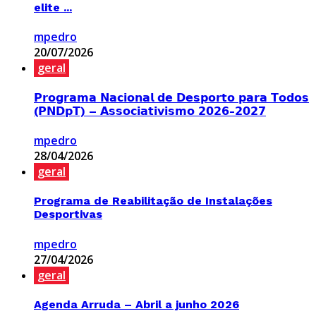
elite ...
mpedro
20/07/2026
geral
𝗣𝗿𝗼𝗴𝗿𝗮𝗺𝗮 𝗡𝗮𝗰𝗶𝗼𝗻𝗮𝗹 𝗱𝗲 𝗗𝗲𝘀𝗽𝗼𝗿𝘁𝗼 𝗽𝗮𝗿𝗮 𝗧𝗼𝗱𝗼𝘀
(𝗣𝗡𝗗𝗽𝗧) – 𝗔𝘀𝘀𝗼𝗰𝗶𝗮𝘁𝗶𝘃𝗶𝘀𝗺𝗼 𝟮𝟬𝟮𝟲-𝟮𝟬𝟮𝟳
mpedro
28/04/2026
geral
Programa de Reabilitação de Instalações
Desportivas
mpedro
27/04/2026
geral
Agenda Arruda – Abril a junho 2026