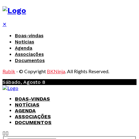
✕
Boas-vindas
Notícias
Agenda
Associações
Documentos
Rubik
- © Copyright
BKNinja
. All Rights Reserved.
Sábado, Agosto 8
BOAS-VINDAS
NOTÍCIAS
AGENDA
ASSOCIAÇÕES
DOCUMENTOS