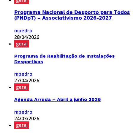
geral
𝗣𝗿𝗼𝗴𝗿𝗮𝗺𝗮 𝗡𝗮𝗰𝗶𝗼𝗻𝗮𝗹 𝗱𝗲 𝗗𝗲𝘀𝗽𝗼𝗿𝘁𝗼 𝗽𝗮𝗿𝗮 𝗧𝗼𝗱𝗼𝘀
(𝗣𝗡𝗗𝗽𝗧) – 𝗔𝘀𝘀𝗼𝗰𝗶𝗮𝘁𝗶𝘃𝗶𝘀𝗺𝗼 𝟮𝟬𝟮𝟲-𝟮𝟬𝟮𝟳
mpedro
28/04/2026
geral
Programa de Reabilitação de Instalações
Desportivas
mpedro
27/04/2026
geral
Agenda Arruda – Abril a junho 2026
mpedro
24/03/2026
geral