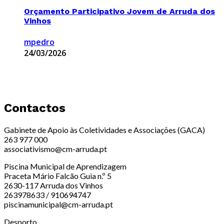
Orçamento Participativo Jovem de Arruda dos
Vinhos
mpedro
24/03/2026
Contactos
Gabinete de Apoio às Coletividades e Associações (GACA)
263 977 000
associativismo@cm-arruda.pt
Piscina Municipal de Aprendizagem
Praceta Mário Falcão Guia n.º 5
2630-117 Arruda dos Vinhos
263978633 / 910694747
piscinamunicipal@cm-arruda.pt
Desporto