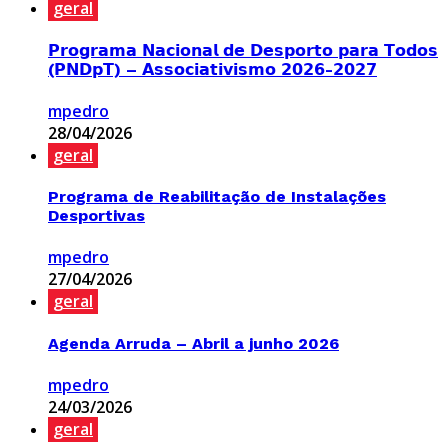
geral
𝗣𝗿𝗼𝗴𝗿𝗮𝗺𝗮 𝗡𝗮𝗰𝗶𝗼𝗻𝗮𝗹 𝗱𝗲 𝗗𝗲𝘀𝗽𝗼𝗿𝘁𝗼 𝗽𝗮𝗿𝗮 𝗧𝗼𝗱𝗼𝘀
(𝗣𝗡𝗗𝗽𝗧) – 𝗔𝘀𝘀𝗼𝗰𝗶𝗮𝘁𝗶𝘃𝗶𝘀𝗺𝗼 𝟮𝟬𝟮𝟲-𝟮𝟬𝟮𝟳
mpedro
28/04/2026
geral
Programa de Reabilitação de Instalações
Desportivas
mpedro
27/04/2026
geral
Agenda Arruda – Abril a junho 2026
mpedro
24/03/2026
geral