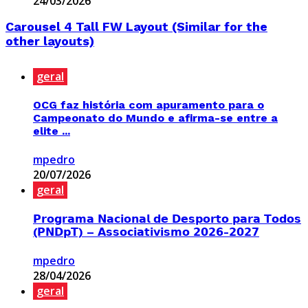
24/03/2026
Carousel 4 Tall FW Layout (Similar for the
other layouts)
geral
OCG faz história com apuramento para o
Campeonato do Mundo e afirma-se entre a
elite ...
mpedro
20/07/2026
geral
𝗣𝗿𝗼𝗴𝗿𝗮𝗺𝗮 𝗡𝗮𝗰𝗶𝗼𝗻𝗮𝗹 𝗱𝗲 𝗗𝗲𝘀𝗽𝗼𝗿𝘁𝗼 𝗽𝗮𝗿𝗮 𝗧𝗼𝗱𝗼𝘀
(𝗣𝗡𝗗𝗽𝗧) – 𝗔𝘀𝘀𝗼𝗰𝗶𝗮𝘁𝗶𝘃𝗶𝘀𝗺𝗼 𝟮𝟬𝟮𝟲-𝟮𝟬𝟮𝟳
mpedro
28/04/2026
geral