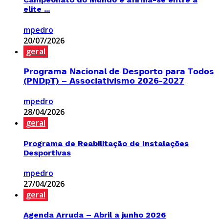
elite ...
mpedro
20/07/2026
geral
𝗣𝗿𝗼𝗴𝗿𝗮𝗺𝗮 𝗡𝗮𝗰𝗶𝗼𝗻𝗮𝗹 𝗱𝗲 𝗗𝗲𝘀𝗽𝗼𝗿𝘁𝗼 𝗽𝗮𝗿𝗮 𝗧𝗼𝗱𝗼𝘀
(𝗣𝗡𝗗𝗽𝗧) – 𝗔𝘀𝘀𝗼𝗰𝗶𝗮𝘁𝗶𝘃𝗶𝘀𝗺𝗼 𝟮𝟬𝟮𝟲-𝟮𝟬𝟮𝟳
mpedro
28/04/2026
geral
Programa de Reabilitação de Instalações
Desportivas
mpedro
27/04/2026
geral
Agenda Arruda – Abril a junho 2026