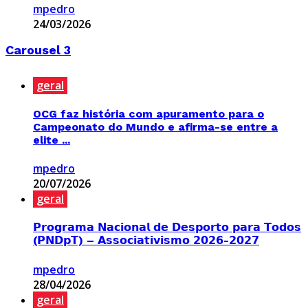
mpedro
24/03/2026
Carousel 3
geral
OCG faz história com apuramento para o
Campeonato do Mundo e afirma-se entre a
elite ...
mpedro
20/07/2026
geral
𝗣𝗿𝗼𝗴𝗿𝗮𝗺𝗮 𝗡𝗮𝗰𝗶𝗼𝗻𝗮𝗹 𝗱𝗲 𝗗𝗲𝘀𝗽𝗼𝗿𝘁𝗼 𝗽𝗮𝗿𝗮 𝗧𝗼𝗱𝗼𝘀
(𝗣𝗡𝗗𝗽𝗧) – 𝗔𝘀𝘀𝗼𝗰𝗶𝗮𝘁𝗶𝘃𝗶𝘀𝗺𝗼 𝟮𝟬𝟮𝟲-𝟮𝟬𝟮𝟳
mpedro
28/04/2026
geral