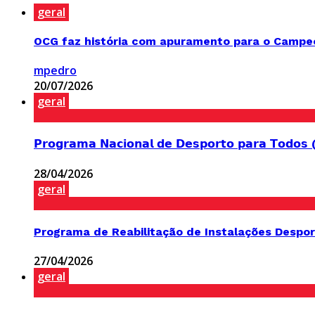
geral
OCG faz história com apuramento para o Campeon
mpedro
20/07/2026
geral
𝗣𝗿𝗼𝗴𝗿𝗮𝗺𝗮 𝗡𝗮𝗰𝗶𝗼𝗻𝗮𝗹 𝗱𝗲 𝗗𝗲𝘀𝗽𝗼𝗿𝘁𝗼 𝗽𝗮𝗿𝗮 𝗧𝗼𝗱𝗼𝘀
28/04/2026
geral
Programa de Reabilitação de Instalações Despor
27/04/2026
geral