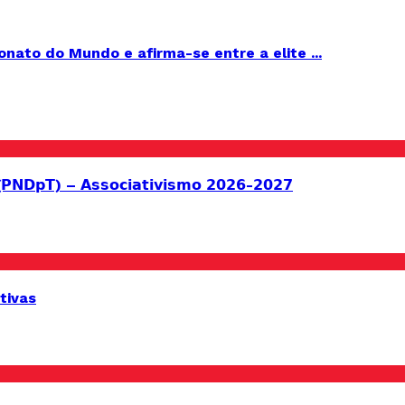
ato do Mundo e afirma-se entre a elite ...
 (𝗣𝗡𝗗𝗽𝗧) – 𝗔𝘀𝘀𝗼𝗰𝗶𝗮𝘁𝗶𝘃𝗶𝘀𝗺𝗼 𝟮𝟬𝟮𝟲-𝟮𝟬𝟮𝟳
tivas