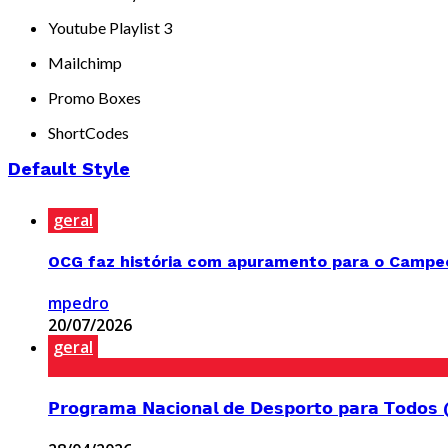
Youtube Playlist 3
Mailchimp
Promo Boxes
ShortCodes
Default Style
geral
OCG faz história com apuramento para o Campeon
mpedro
20/07/2026
geral
𝗣𝗿𝗼𝗴𝗿𝗮𝗺𝗮 𝗡𝗮𝗰𝗶𝗼𝗻𝗮𝗹 𝗱𝗲 𝗗𝗲𝘀𝗽𝗼𝗿𝘁𝗼 𝗽𝗮𝗿𝗮 𝗧𝗼𝗱𝗼𝘀