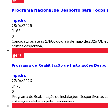
geral
𝗣𝗿𝗼𝗴𝗿𝗮𝗺𝗮 𝗡𝗮𝗰𝗶𝗼𝗻𝗮𝗹 𝗱𝗲 𝗗𝗲𝘀𝗽𝗼𝗿𝘁𝗼 𝗽𝗮𝗿𝗮 𝗧𝗼𝗱𝗼𝘀
mpedro
28/04/2026
168
0
Candidaturas até às 17h00 do dia 6 de maio de 2026 Objeti
prática desportiva, ...
geral
Programa de Reabilitação de Instalações Despor
mpedro
27/04/2026
176
0
Programa de Reabilitação de Instalações Desportivas as ca
instalações afetadas pelos fenómenos ...