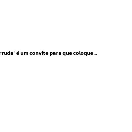
 𝘂𝗺 𝗰𝗼𝗻𝘃𝗶𝘁𝗲 𝗽𝗮𝗿𝗮 𝗾𝘂𝗲 𝗰𝗼𝗹𝗼𝗾𝘂𝗲 ...