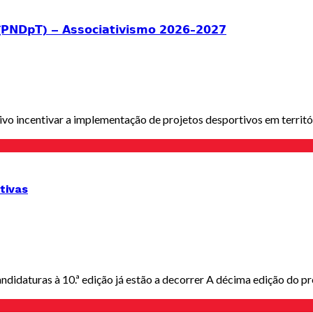
 (𝗣𝗡𝗗𝗽𝗧) – 𝗔𝘀𝘀𝗼𝗰𝗶𝗮𝘁𝗶𝘃𝗶𝘀𝗺𝗼 𝟮𝟬𝟮𝟲-𝟮𝟬𝟮𝟳
vo incentivar a implementação de projetos desportivos em territó
tivas
ndidaturas à 10.ª edição já estão a decorrer A décima edição do p