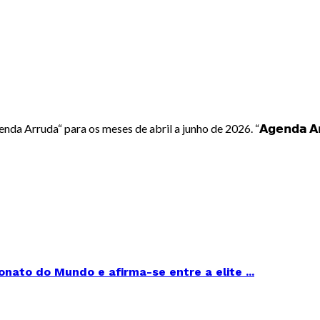
da“ para os meses de abril a junho de 2026. “𝗔𝗴𝗲𝗻𝗱𝗮 𝗔𝗿𝗿𝘂𝗱𝗮“ 𝗲́
ato do Mundo e afirma-se entre a elite ...