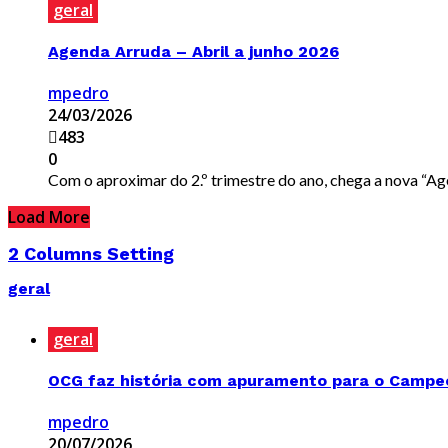
geral
Agenda Arruda – Abril a junho 2026
mpedro
24/03/2026
483
0
Com o aproximar do 2.º trimestre do ano, chega a nova “Agenda Arru
Load More
2 Columns Setting
geral
geral
OCG faz história com apuramento para o Campeon
mpedro
20/07/2026