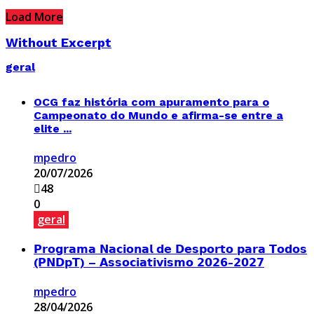
Load More
Without Excerpt
geral
OCG faz história com apuramento para o
Campeonato do Mundo e afirma-se entre a
elite ...
mpedro
20/07/2026
48
0
geral
𝗣𝗿𝗼𝗴𝗿𝗮𝗺𝗮 𝗡𝗮𝗰𝗶𝗼𝗻𝗮𝗹 𝗱𝗲 𝗗𝗲𝘀𝗽𝗼𝗿𝘁𝗼 𝗽𝗮𝗿𝗮 𝗧𝗼𝗱𝗼𝘀
(𝗣𝗡𝗗𝗽𝗧) – 𝗔𝘀𝘀𝗼𝗰𝗶𝗮𝘁𝗶𝘃𝗶𝘀𝗺𝗼 𝟮𝟬𝟮𝟲-𝟮𝟬𝟮𝟳
mpedro
28/04/2026