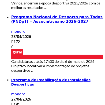
Vinhos, encerrou a época desportiva 2025/2026 com os
melhores resultados ...
𝗣𝗿𝗼𝗴𝗿𝗮𝗺𝗮 𝗡𝗮𝗰𝗶𝗼𝗻𝗮𝗹 𝗱𝗲 𝗗𝗲𝘀𝗽𝗼𝗿𝘁𝗼 𝗽𝗮𝗿𝗮 𝗧𝗼𝗱𝗼𝘀
(𝗣𝗡𝗗𝗽𝗧) – 𝗔𝘀𝘀𝗼𝗰𝗶𝗮𝘁𝗶𝘃𝗶𝘀𝗺𝗼 𝟮𝟬𝟮𝟲-𝟮𝟬𝟮𝟳
mpedro
28/04/2026
172
0
geral
Candidaturas até às 17h00 do dia 6 de maio de 2026
Objetivo incentivar a implementação de projetos
desportivos ...
Programa de Reabilitação de Instalações
Desportivas
mpedro
27/04/2026
181