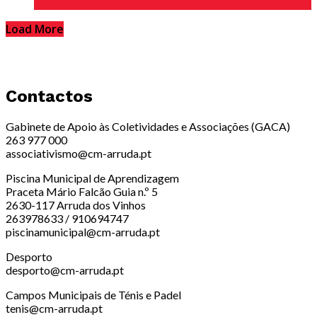
Load More
Contactos
Gabinete de Apoio às Coletividades e Associações (GACA)
263 977 000
associativismo@cm-arruda.pt
Piscina Municipal de Aprendizagem
Praceta Mário Falcão Guia n.º 5
2630-117 Arruda dos Vinhos
263978633 / 910694747
piscinamunicipal@cm-arruda.pt
Desporto
desporto@cm-arruda.pt
Campos Municipais de Ténis e Padel
tenis@cm-arruda.pt