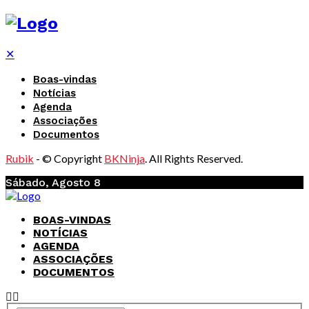
✕
Boas-vindas
Notícias
Agenda
Associações
Documentos
Rubik
- © Copyright
BKNinja
. All Rights Reserved.
Sábado, Agosto 8
BOAS-VINDAS
NOTÍCIAS
AGENDA
ASSOCIAÇÕES
DOCUMENTOS