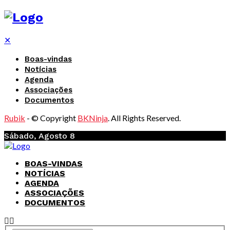
✕
Boas-vindas
Notícias
Agenda
Associações
Documentos
Rubik
- © Copyright
BKNinja
. All Rights Reserved.
Sábado, Agosto 8
BOAS-VINDAS
NOTÍCIAS
AGENDA
ASSOCIAÇÕES
DOCUMENTOS