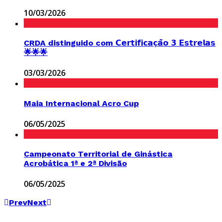
10/03/2026
CRDA distinguido com 𝗖𝗲𝗿𝘁𝗶𝗳𝗶𝗰𝗮𝗰̧𝗮̃𝗼 𝟯 𝗘𝘀𝘁𝗿𝗲𝗹𝗮𝘀
🌟🌟🌟
03/03/2026
Maia Internacional Acro Cup
06/05/2025
Campeonato Territorial de Ginástica
Acrobática 1ª e 2ª Divisão
06/05/2025
Prev
Next