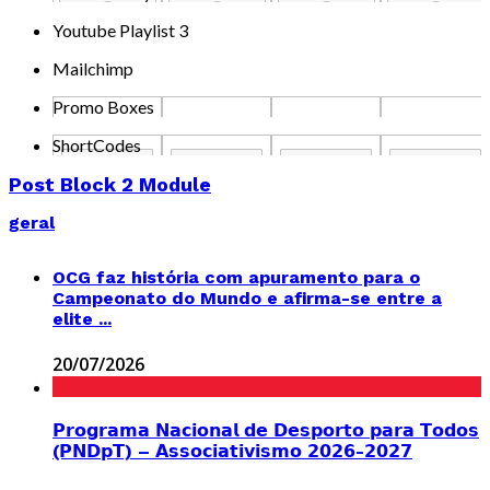
Youtube Playlist 3
Mailchimp
Promo Boxes
ShortCodes
Post Block 2 Module
geral
OCG faz história com apuramento para o
Campeonato do Mundo e afirma-se entre a
elite ...
20/07/2026
𝗣𝗿𝗼𝗴𝗿𝗮𝗺𝗮 𝗡𝗮𝗰𝗶𝗼𝗻𝗮𝗹 𝗱𝗲 𝗗𝗲𝘀𝗽𝗼𝗿𝘁𝗼 𝗽𝗮𝗿𝗮 𝗧𝗼𝗱𝗼𝘀
(𝗣𝗡𝗗𝗽𝗧) – 𝗔𝘀𝘀𝗼𝗰𝗶𝗮𝘁𝗶𝘃𝗶𝘀𝗺𝗼 𝟮𝟬𝟮𝟲-𝟮𝟬𝟮𝟳