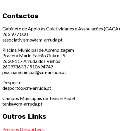
Contactos
Gabinete de Apoio às Coletividades e Associações (GACA)
263 977 000
associativismo@cm-arruda.pt
Piscina Municipal de Aprendizagem
Praceta Mário Falcão Guia n.º 5
2630-117 Arruda dos Vinhos
263978633 / 910694747
piscinamunicipal@cm-arruda.pt
Desporto
desporto@cm-arruda.pt
Campos Municipais de Ténis e Padel
tenis@cm-arruda.pt
Outros Links
Prémios Desportivos