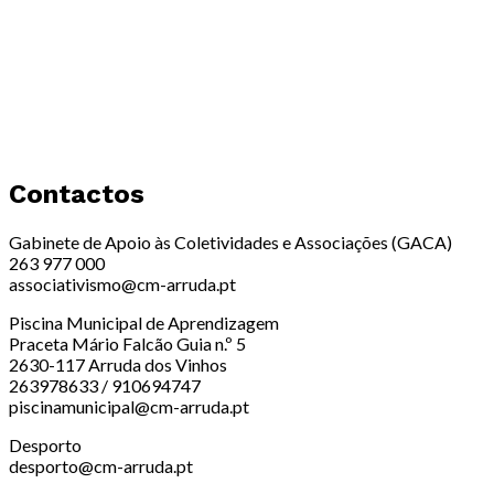
Contactos
Gabinete de Apoio às Coletividades e Associações (GACA)
263 977 000
associativismo@cm-arruda.pt
Piscina Municipal de Aprendizagem
Praceta Mário Falcão Guia n.º 5
2630-117 Arruda dos Vinhos
263978633 / 910694747
piscinamunicipal@cm-arruda.pt
Desporto
desporto@cm-arruda.pt