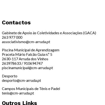
Contactos
Gabinete de Apoio às Coletividades e Associações (GACA)
263 977 000
associativismo@cm-arruda.pt
Piscina Municipal de Aprendizagem
Praceta Mário Falcão Guia n.º 5
2630-117 Arruda dos Vinhos
263978633 / 910694747
piscinamunicipal@cm-arruda.pt
Desporto
desporto@cm-arruda.pt
Campos Municipais de Ténis e Padel
tenis@cm-arruda.pt
Outros Links