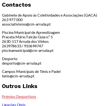
Contactos
Gabinete de Apoio às Coletividades e Associações (GACA)
263 977 000
associativismo@cm-arruda.pt
Piscina Municipal de Aprendizagem
Praceta Mário Falcão Guia n.º 5
2630-117 Arruda dos Vinhos
263978633 / 910694747
piscinamunicipal@cm-arruda.pt
Desporto
desporto@cm-arruda.pt
Campos Municipais de Ténis e Padel
tenis@cm-arruda.pt
Outros Links
Prémios Desportivos
Ligações Úteis