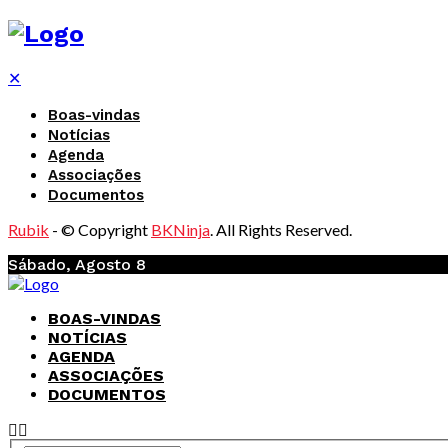
✕
Boas-vindas
Notícias
Agenda
Associações
Documentos
Rubik
- © Copyright
BKNinja
. All Rights Reserved.
Sábado, Agosto 8
BOAS-VINDAS
NOTÍCIAS
AGENDA
ASSOCIAÇÕES
DOCUMENTOS