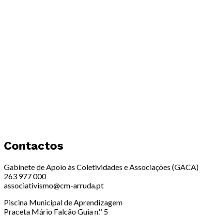
Contactos
Gabinete de Apoio às Coletividades e Associações (GACA)
263 977 000
associativismo@cm-arruda.pt
Piscina Municipal de Aprendizagem
Praceta Mário Falcão Guia n.º 5