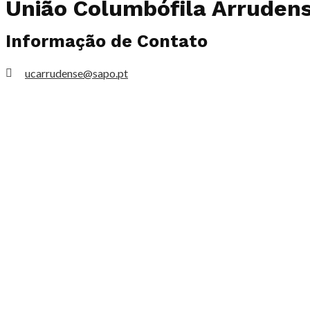
União Columbófila
Arruden
Informação de Contato
ucarrudense@sapo.pt