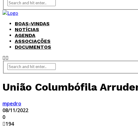
BOAS-VINDAS
NOTÍCIAS
AGENDA
ASSOCIAÇÕES
DOCUMENTOS
União Columbófila Arrude
mpedro
08/11/2022
0
194