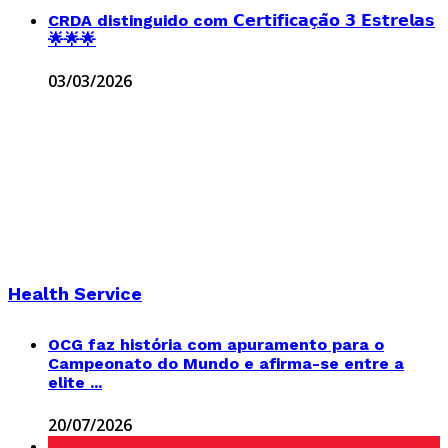
CRDA distinguido com 𝗖𝗲𝗿𝘁𝗶𝗳𝗶𝗰𝗮𝗰̧𝗮̃𝗼 𝟯 𝗘𝘀𝘁𝗿𝗲𝗹𝗮𝘀
🌟🌟🌟
03/03/2026
Health Service
OCG faz história com apuramento para o
Campeonato do Mundo e afirma-se entre a
elite ...
20/07/2026