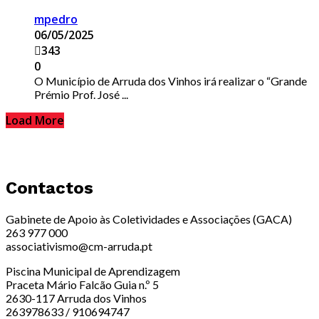
mpedro
06/05/2025
343
0
O Município de Arruda dos Vinhos irá realizar o “Grande
Prémio Prof. José ...
Load More
Contactos
Gabinete de Apoio às Coletividades e Associações (GACA)
263 977 000
associativismo@cm-arruda.pt
Piscina Municipal de Aprendizagem
Praceta Mário Falcão Guia n.º 5
2630-117 Arruda dos Vinhos
263978633 / 910694747