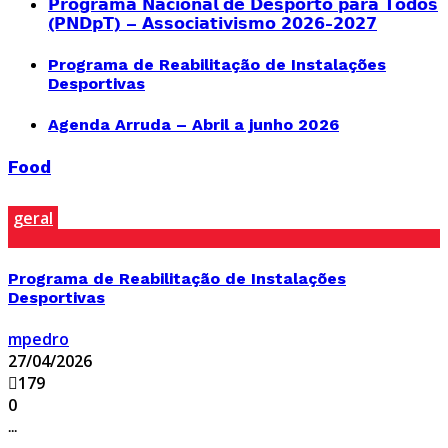
𝗣𝗿𝗼𝗴𝗿𝗮𝗺𝗮 𝗡𝗮𝗰𝗶𝗼𝗻𝗮𝗹 𝗱𝗲 𝗗𝗲𝘀𝗽𝗼𝗿𝘁𝗼 𝗽𝗮𝗿𝗮 𝗧𝗼𝗱𝗼𝘀
(𝗣𝗡𝗗𝗽𝗧) – 𝗔𝘀𝘀𝗼𝗰𝗶𝗮𝘁𝗶𝘃𝗶𝘀𝗺𝗼 𝟮𝟬𝟮𝟲-𝟮𝟬𝟮𝟳
Programa de Reabilitação de Instalações
Desportivas
Agenda Arruda – Abril a junho 2026
Food
geral
Programa de Reabilitação de Instalações
Desportivas
mpedro
27/04/2026
179
0
...