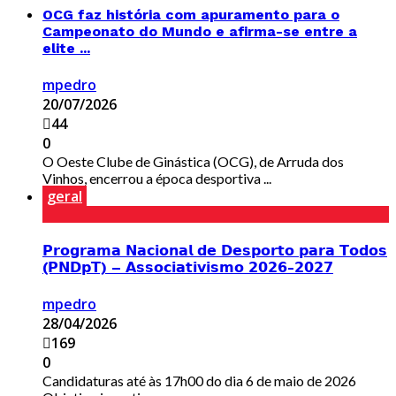
OCG faz história com apuramento para o
Campeonato do Mundo e afirma-se entre a
elite ...
mpedro
20/07/2026
44
0
O Oeste Clube de Ginástica (OCG), de Arruda dos
Vinhos, encerrou a época desportiva ...
geral
𝗣𝗿𝗼𝗴𝗿𝗮𝗺𝗮 𝗡𝗮𝗰𝗶𝗼𝗻𝗮𝗹 𝗱𝗲 𝗗𝗲𝘀𝗽𝗼𝗿𝘁𝗼 𝗽𝗮𝗿𝗮 𝗧𝗼𝗱𝗼𝘀
(𝗣𝗡𝗗𝗽𝗧) – 𝗔𝘀𝘀𝗼𝗰𝗶𝗮𝘁𝗶𝘃𝗶𝘀𝗺𝗼 𝟮𝟬𝟮𝟲-𝟮𝟬𝟮𝟳
mpedro
28/04/2026
169
0
Candidaturas até às 17h00 do dia 6 de maio de 2026