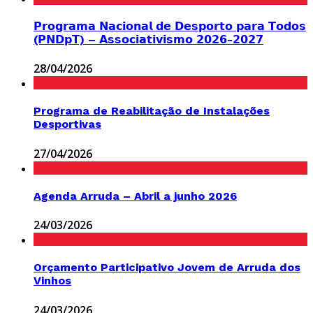
𝗣𝗿𝗼𝗴𝗿𝗮𝗺𝗮 𝗡𝗮𝗰𝗶𝗼𝗻𝗮𝗹 𝗱𝗲 𝗗𝗲𝘀𝗽𝗼𝗿𝘁𝗼 𝗽𝗮𝗿𝗮 𝗧𝗼𝗱𝗼𝘀
(𝗣𝗡𝗗𝗽𝗧) – 𝗔𝘀𝘀𝗼𝗰𝗶𝗮𝘁𝗶𝘃𝗶𝘀𝗺𝗼 𝟮𝟬𝟮𝟲-𝟮𝟬𝟮𝟳
28/04/2026
Programa de Reabilitação de Instalações
Desportivas
27/04/2026
Agenda Arruda – Abril a junho 2026
24/03/2026
Orçamento Participativo Jovem de Arruda dos
Vinhos
24/03/2026