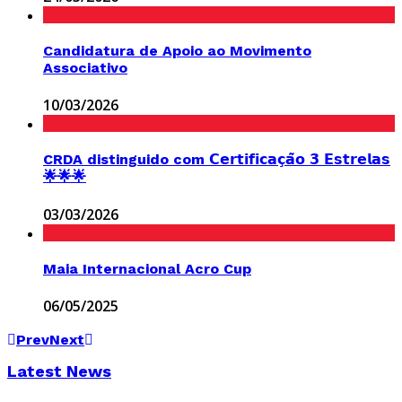
Candidatura de Apoio ao Movimento
Associativo
10/03/2026
CRDA distinguido com 𝗖𝗲𝗿𝘁𝗶𝗳𝗶𝗰𝗮𝗰̧𝗮̃𝗼 𝟯 𝗘𝘀𝘁𝗿𝗲𝗹𝗮𝘀
🌟🌟🌟
03/03/2026
Maia Internacional Acro Cup
06/05/2025
Prev
Next
Latest News