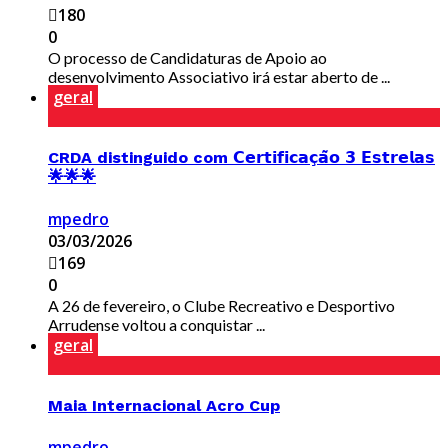
180
0
O processo de Candidaturas de Apoio ao
desenvolvimento Associativo irá estar aberto de ...
geral
CRDA distinguido com 𝗖𝗲𝗿𝘁𝗶𝗳𝗶𝗰𝗮𝗰̧𝗮̃𝗼 𝟯 𝗘𝘀𝘁𝗿𝗲𝗹𝗮𝘀
🌟🌟🌟
mpedro
03/03/2026
169
0
A 26 de fevereiro, o Clube Recreativo e Desportivo
Arrudense voltou a conquistar ...
geral
Maia Internacional Acro Cup
mpedro