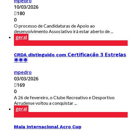
mpedro
10/03/2026
180
0
O processo de Candidaturas de Apoio ao
desenvolvimento Associativo irá estar aberto de ...
geral
CRDA distinguido com 𝗖𝗲𝗿𝘁𝗶𝗳𝗶𝗰𝗮𝗰̧𝗮̃𝗼 𝟯 𝗘𝘀𝘁𝗿𝗲𝗹𝗮𝘀
🌟🌟🌟
mpedro
03/03/2026
169
0
A 26 de fevereiro, o Clube Recreativo e Desportivo
Arrudense voltou a conquistar ...
geral
Maia Internacional Acro Cup