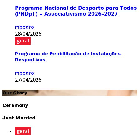
𝗣𝗿𝗼𝗴𝗿𝗮𝗺𝗮 𝗡𝗮𝗰𝗶𝗼𝗻𝗮𝗹 𝗱𝗲 𝗗𝗲𝘀𝗽𝗼𝗿𝘁𝗼 𝗽𝗮𝗿𝗮 𝗧𝗼𝗱𝗼𝘀
(𝗣𝗡𝗗𝗽𝗧) – 𝗔𝘀𝘀𝗼𝗰𝗶𝗮𝘁𝗶𝘃𝗶𝘀𝗺𝗼 𝟮𝟬𝟮𝟲-𝟮𝟬𝟮𝟳
mpedro
28/04/2026
geral
Programa de Reabilitação de Instalações
Desportivas
mpedro
27/04/2026
Our Story
Ceremony
Just Married
geral