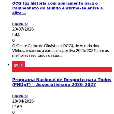
OCG faz história com apuramento para o
Campeonato do Mundo e afirma-se entre a
elite ...
mpedro
20/07/2026
44
0
O Oeste Clube de Ginástica (OCG), de Arruda dos
Vinhos, encerrou a época desportiva 2025/2026 com os
melhores resultados da sua ...
geral
𝗣𝗿𝗼𝗴𝗿𝗮𝗺𝗮 𝗡𝗮𝗰𝗶𝗼𝗻𝗮𝗹 𝗱𝗲 𝗗𝗲𝘀𝗽𝗼𝗿𝘁𝗼 𝗽𝗮𝗿𝗮 𝗧𝗼𝗱𝗼𝘀
(𝗣𝗡𝗗𝗽𝗧) – 𝗔𝘀𝘀𝗼𝗰𝗶𝗮𝘁𝗶𝘃𝗶𝘀𝗺𝗼 𝟮𝟬𝟮𝟲-𝟮𝟬𝟮𝟳
mpedro
28/04/2026
169
0