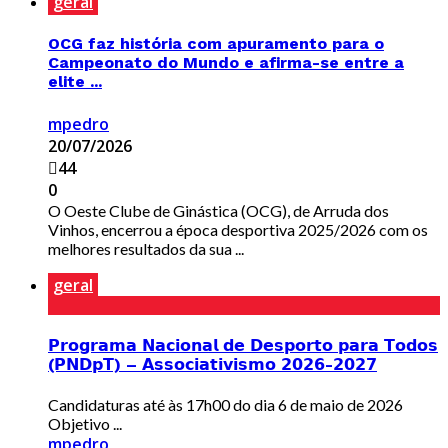
geral
OCG faz história com apuramento para o
Campeonato do Mundo e afirma-se entre a
elite ...
mpedro
20/07/2026
44
0
O Oeste Clube de Ginástica (OCG), de Arruda dos
Vinhos, encerrou a época desportiva 2025/2026 com os
melhores resultados da sua ...
geral
𝗣𝗿𝗼𝗴𝗿𝗮𝗺𝗮 𝗡𝗮𝗰𝗶𝗼𝗻𝗮𝗹 𝗱𝗲 𝗗𝗲𝘀𝗽𝗼𝗿𝘁𝗼 𝗽𝗮𝗿𝗮 𝗧𝗼𝗱𝗼𝘀
(𝗣𝗡𝗗𝗽𝗧) – 𝗔𝘀𝘀𝗼𝗰𝗶𝗮𝘁𝗶𝘃𝗶𝘀𝗺𝗼 𝟮𝟬𝟮𝟲-𝟮𝟬𝟮𝟳
Candidaturas até às 17h00 do dia 6 de maio de 2026
Objetivo ...
mpedro