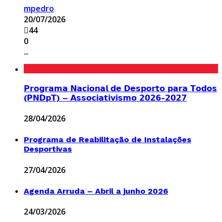
mpedro
20/07/2026
44
0
...
𝗣𝗿𝗼𝗴𝗿𝗮𝗺𝗮 𝗡𝗮𝗰𝗶𝗼𝗻𝗮𝗹 𝗱𝗲 𝗗𝗲𝘀𝗽𝗼𝗿𝘁𝗼 𝗽𝗮𝗿𝗮 𝗧𝗼𝗱𝗼𝘀
(𝗣𝗡𝗗𝗽𝗧) – 𝗔𝘀𝘀𝗼𝗰𝗶𝗮𝘁𝗶𝘃𝗶𝘀𝗺𝗼 𝟮𝟬𝟮𝟲-𝟮𝟬𝟮𝟳
28/04/2026
Programa de Reabilitação de Instalações
Desportivas
27/04/2026
Agenda Arruda – Abril a junho 2026
24/03/2026