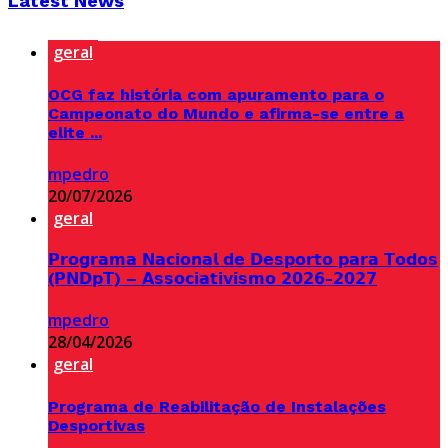
Latest News
geral
OCG faz história com apuramento para o
Campeonato do Mundo e afirma-se entre a
elite ...
mpedro
20/07/2026
geral
𝗣𝗿𝗼𝗴𝗿𝗮𝗺𝗮 𝗡𝗮𝗰𝗶𝗼𝗻𝗮𝗹 𝗱𝗲 𝗗𝗲𝘀𝗽𝗼𝗿𝘁𝗼 𝗽𝗮𝗿𝗮 𝗧𝗼𝗱𝗼𝘀
(𝗣𝗡𝗗𝗽𝗧) – 𝗔𝘀𝘀𝗼𝗰𝗶𝗮𝘁𝗶𝘃𝗶𝘀𝗺𝗼 𝟮𝟬𝟮𝟲-𝟮𝟬𝟮𝟳
mpedro
28/04/2026
geral
Programa de Reabilitação de Instalações
Desportivas