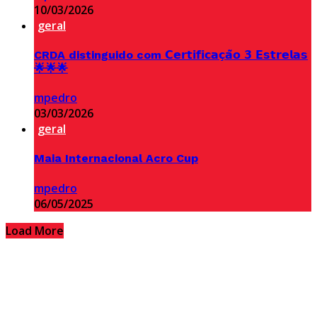
10/03/2026
geral
CRDA distinguido com 𝗖𝗲𝗿𝘁𝗶𝗳𝗶𝗰𝗮𝗰̧𝗮̃𝗼 𝟯 𝗘𝘀𝘁𝗿𝗲𝗹𝗮𝘀
🌟🌟🌟
mpedro
03/03/2026
geral
Maia Internacional Acro Cup
mpedro
06/05/2025
Load More