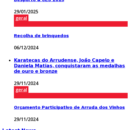
29/01/2025
geral
Recolha de brinquedos
06/12/2024
𝗞𝗮𝗿𝗮𝘁𝗲𝗰𝗮𝘀 𝗱𝗼 𝗔𝗿𝗿𝘂𝗱𝗲𝗻𝘀𝗲, 𝗝𝗼𝗮̃𝗼 𝗖𝗮𝗽𝗲𝗹𝗼 𝗲
𝗗𝗮𝗻𝗶𝗲𝗹𝗮 𝗠𝗮𝘁𝗶𝗮𝘀, 𝗰𝗼𝗻𝗾𝘂𝗶𝘀𝘁𝗮𝗿𝗮𝗺 𝗮𝘀 𝗺𝗲𝗱𝗮𝗹𝗵𝗮𝘀
𝗱𝗲 𝗼𝘂𝗿𝗼 𝗲 𝗯𝗿𝗼𝗻𝘇𝗲
29/11/2024
geral
Orçamento Participativo de Arruda dos Vinhos
29/11/2024