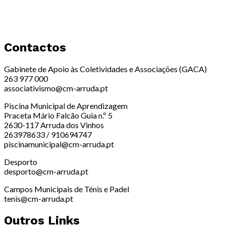
Contactos
Gabinete de Apoio às Coletividades e Associações (GACA)
263 977 000
associativismo@cm-arruda.pt
Piscina Municipal de Aprendizagem
Praceta Mário Falcão Guia n.º 5
2630-117 Arruda dos Vinhos
263978633 / 910694747
piscinamunicipal@cm-arruda.pt
Desporto
desporto@cm-arruda.pt
Campos Municipais de Ténis e Padel
tenis@cm-arruda.pt
Outros Links