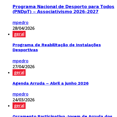
𝗣𝗿𝗼𝗴𝗿𝗮𝗺𝗮 𝗡𝗮𝗰𝗶𝗼𝗻𝗮𝗹 𝗱𝗲 𝗗𝗲𝘀𝗽𝗼𝗿𝘁𝗼 𝗽𝗮𝗿𝗮 𝗧𝗼𝗱𝗼𝘀
(𝗣𝗡𝗗𝗽𝗧) – 𝗔𝘀𝘀𝗼𝗰𝗶𝗮𝘁𝗶𝘃𝗶𝘀𝗺𝗼 𝟮𝟬𝟮𝟲-𝟮𝟬𝟮𝟳
mpedro
28/04/2026
geral
Programa de Reabilitação de Instalações
Desportivas
mpedro
27/04/2026
geral
Agenda Arruda – Abril a junho 2026
mpedro
24/03/2026
geral
Orçamento Participativo Jovem de Arruda dos