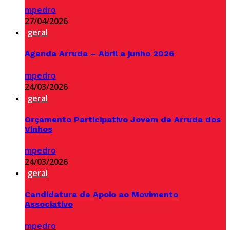
mpedro
27/04/2026
geral
Agenda Arruda – Abril a junho 2026
mpedro
24/03/2026
geral
Orçamento Participativo Jovem de Arruda dos
Vinhos
mpedro
24/03/2026
geral
Candidatura de Apoio ao Movimento
Associativo
mpedro