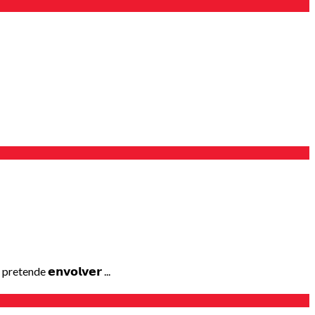
nde 𝗲𝗻𝘃𝗼𝗹𝘃𝗲𝗿 ...