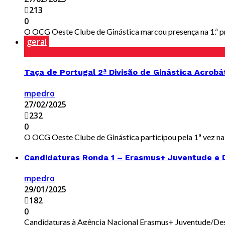
213
0
O OCG Oeste Clube de Ginástica marcou presença na 1.ª pro
geral
Taça de Portugal 2ª Divisão de Ginástica Acrobá
mpedro
27/02/2025
232
0
O OCG Oeste Clube de Ginástica participou pela 1ª vez na T
Candidaturas Ronda 1 – Erasmus+ Juventude e 
mpedro
29/01/2025
182
0
Candidaturas à Agência Nacional Erasmus+ Juventude/Desp