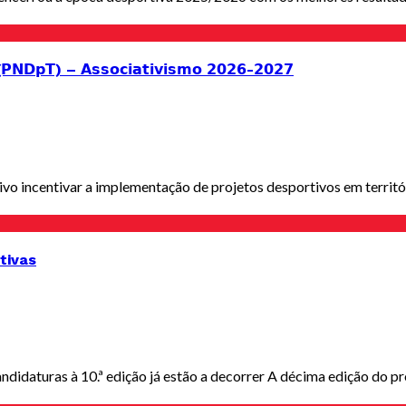
 (𝗣𝗡𝗗𝗽𝗧) – 𝗔𝘀𝘀𝗼𝗰𝗶𝗮𝘁𝗶𝘃𝗶𝘀𝗺𝗼 𝟮𝟬𝟮𝟲-𝟮𝟬𝟮𝟳
o incentivar a implementação de projetos desportivos em territóri
tivas
didaturas à 10.ª edição já estão a decorrer A décima edição do pr