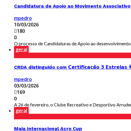
Candidatura de Apoio ao Movimento Associativo
mpedro
10/03/2026
180
0
O processo de Candidaturas de Apoio ao desenvolvimento Ass
geral
CRDA distinguido com 𝗖𝗲𝗿𝘁𝗶𝗳𝗶𝗰𝗮𝗰̧𝗮̃𝗼 𝟯 𝗘𝘀𝘁𝗿𝗲𝗹𝗮𝘀
mpedro
03/03/2026
169
0
A 26 de fevereiro, o Clube Recreativo e Desportivo Arrudens
geral
Maia Internacional Acro Cup