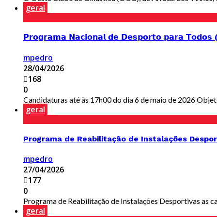
geral
𝗣𝗿𝗼𝗴𝗿𝗮𝗺𝗮 𝗡𝗮𝗰𝗶𝗼𝗻𝗮𝗹 𝗱𝗲 𝗗𝗲𝘀𝗽𝗼𝗿𝘁𝗼 𝗽𝗮𝗿𝗮 𝗧𝗼𝗱𝗼𝘀
mpedro
28/04/2026
168
0
Candidaturas até às 17h00 do dia 6 de maio de 2026 Objetiv
geral
Programa de Reabilitação de Instalações Despor
mpedro
27/04/2026
177
0
Programa de Reabilitação de Instalações Desportivas as can
geral