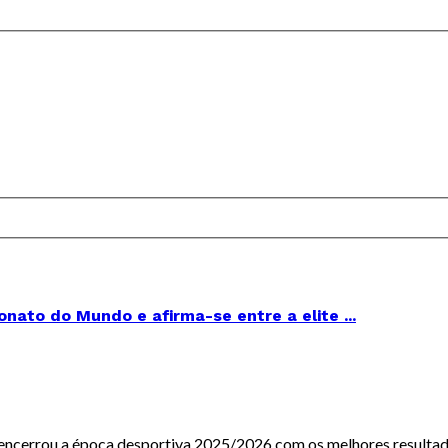
ato do Mundo e afirma-se entre a elite ...
encerrou a época desportiva 2025/2026 com os melhores resultados