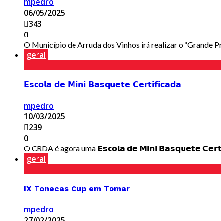
mpedro
06/05/2025
343
0
O Município de Arruda dos Vinhos irá realizar o “Grande Pré
geral
𝗘𝘀𝗰𝗼𝗹𝗮 𝗱𝗲 𝗠𝗶𝗻𝗶 𝗕𝗮𝘀𝗾𝘂𝗲𝘁𝗲 𝗖𝗲𝗿𝘁𝗶𝗳𝗶𝗰𝗮𝗱𝗮
mpedro
10/03/2025
239
0
O CRDA é agora uma 𝗘𝘀𝗰𝗼𝗹𝗮 𝗱𝗲 𝗠𝗶𝗻𝗶 𝗕𝗮𝘀𝗾𝘂𝗲𝘁𝗲 𝗖
geral
IX Tonecas Cup em Tomar
mpedro
27/02/2025