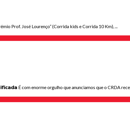
mio Prof. José Lourenço” (Corrida kids e Corrida 10 Km), ...
𝗲𝗿𝘁𝗶𝗳𝗶𝗰𝗮𝗱𝗮 É com enorme orgulho que anunciamos que o CRDA rece